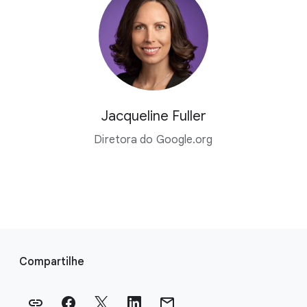
Jacqueline Fuller
Diretora do Google.org
L
i
Compartilhe
n
k