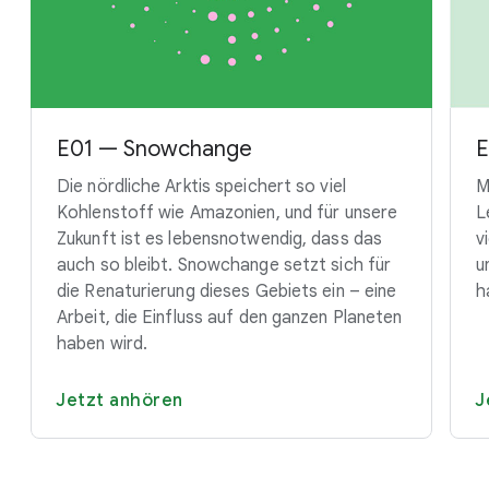
E01 — Snowchange
E
Die nördliche Arktis speichert so viel
M
Kohlenstoff wie Amazonien, und für unsere
L
Zukunft ist es lebensnotwendig, dass das
v
auch so bleibt. Snowchange setzt sich für
u
die Renaturierung dieses Gebiets ein – eine
h
Arbeit, die Einfluss auf den ganzen Planeten
haben wird.
Jetzt anhören
J