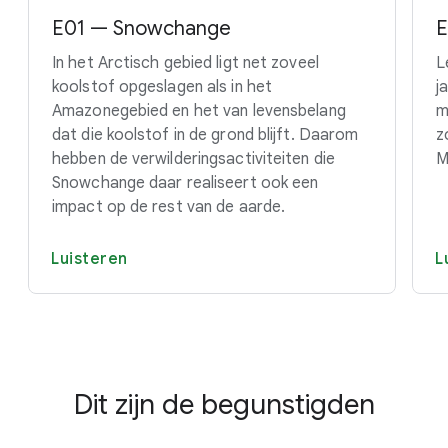
E01 — Snowchange
E
In het Arctisch gebied ligt net zoveel
L
koolstof opgeslagen als in het
j
Amazonegebied en het van levensbelang
m
dat die koolstof in de grond blijft. Daarom
z
hebben de verwilderingsactiviteiten die
M
Snowchange daar realiseert ook een
impact op de rest van de aarde.
Luisteren
L
Dit zijn de begunstigden