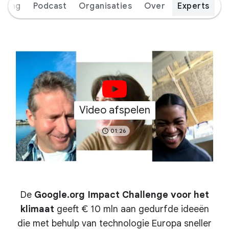
eiding
Podcast
Organisaties
Over
Experts
Video afspelen
01:26
De
Google.org Impact Challenge voor het
klimaat
geeft € 10 mln aan gedurfde ideeën
die met behulp van technologie Europa sneller