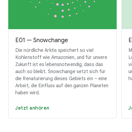
E01 — Snowchange
E
Die nördliche Arktis speichert so viel
M
Kohlenstoff wie Amazonien, und für unsere
L
Zukunft ist es lebensnotwendig, dass das
v
auch so bleibt. Snowchange setzt sich für
u
die Renaturierung dieses Gebiets ein – eine
h
Arbeit, die Einfluss auf den ganzen Planeten
haben wird.
Jetzt anhören
J