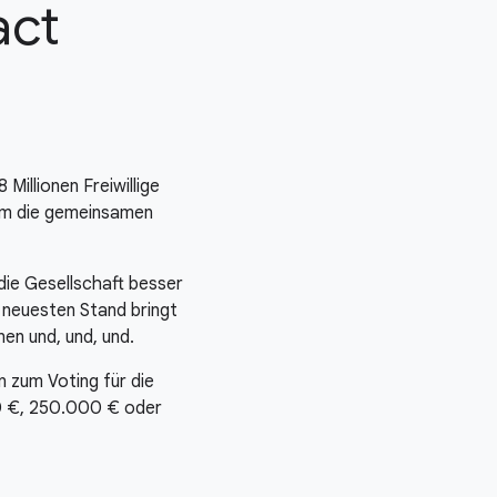
act
Millionen Freiwillige
, um die gemeinsamen
die Gesellschaft besser
n neuesten Stand bringt
en und, und, und.
 zum Voting für die
0 €
,
250.000 €
oder