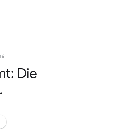
16
mt:
Die
.