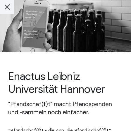
Enactus Leibniz
Universität Hannover
"Pfandschaf(f)t" macht Pfandspenden
und -sammeln noch einfacher.
"Pfandschaf(f)t - die App, die Pfand schaf(f)t"