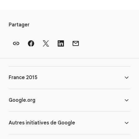
L
i
Partager
e
n
s
e
n
p
France 2015
i
e
d
FAQ
Google.org
d
e
Règlement
Accueil
p
Autres initiatives de Google
a