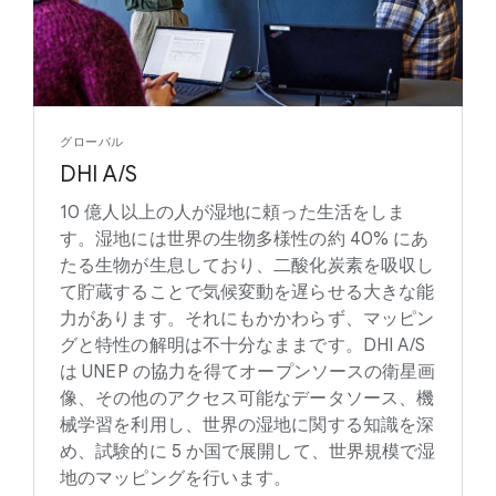
グローバル
DHI A/S
10 億人以上の人が湿地に頼った生活をしま
す。湿地には世界の生物多様性の約 40% にあ
たる生物が生息しており、二酸化炭素を吸収し
て貯蔵することで気候変動を遅らせる大きな能
力があります。それにもかかわらず、マッピン
グと特性の解明は不十分なままです。DHI A/S
は UNEP の協力を得てオープンソースの衛星画
像、その他のアクセス可能なデータソース、機
械学習を利用し、世界の湿地に関する知識を深
め、試験的に 5 か国で展開して、世界規模で湿
地のマッピングを行います。