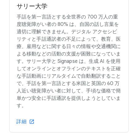
サリー大学
手話を第一言語とする全世界の 700 万人の重
度聴覚障がい者の 80% は、自国の話し言葉を
適切に理解できません。デジタル アクセシビ
リティと手話通訳者の不足によって、教育、医
療、雇用などに関する日々の情報や交通機関に
よる移動などの活動の支援が困難になっていま
す。サリー大学と Signapse は、生成 AI を使用
してオンラインとオフラインのテキストを正確
な手話動画にリアルタイムで自動翻訳すること
で、手話を第一言語とする米国と英国の 60 万
人近い聴覚障がい者に対して、手頃な価格で簡
単かつ安全に手話通訳を提供しようとしていま
す。
詳細