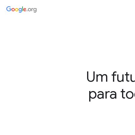
Um futu
para t