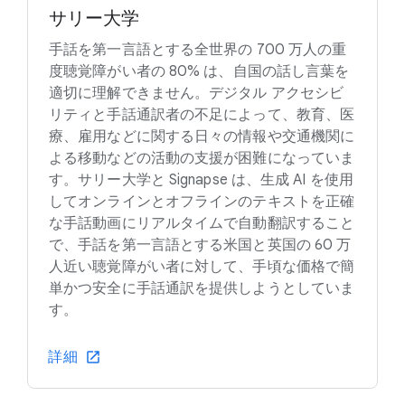
サリー大学
手話を第一言語とする全世界の 700 万人の重
度聴覚障がい者の 80% は、自国の話し言葉を
適切に理解できません。デジタル アクセシビ
リティと手話通訳者の不足によって、教育、医
療、雇用などに関する日々の情報や交通機関に
よる移動などの活動の支援が困難になっていま
す。サリー大学と Signapse は、生成 AI を使用
してオンラインとオフラインのテキストを正確
な手話動画にリアルタイムで自動翻訳すること
で、手話を第一言語とする米国と英国の 60 万
人近い聴覚障がい者に対して、手頃な価格で簡
単かつ安全に手話通訳を提供しようとしていま
す。
詳細