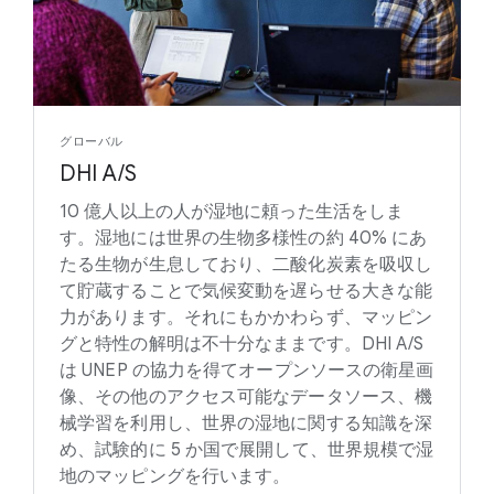
グローバル
DHI A/S
10 億人以上の人が湿地に頼った生活をしま
す。湿地には世界の生物多様性の約 40% にあ
たる生物が生息しており、二酸化炭素を吸収し
て貯蔵することで気候変動を遅らせる大きな能
力があります。それにもかかわらず、マッピン
グと特性の解明は不十分なままです。DHI A/S
は UNEP の協力を得てオープンソースの衛星画
像、その他のアクセス可能なデータソース、機
械学習を利用し、世界の湿地に関する知識を深
め、試験的に 5 か国で展開して、世界規模で湿
地のマッピングを行います。