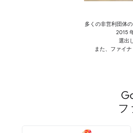
多くの非営利団体の
201
選出し
また、ファイナリ
G
フ