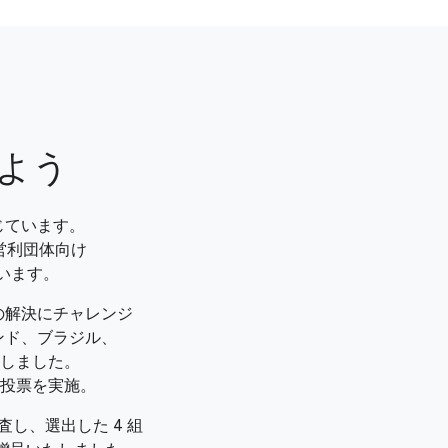
よう
じています。
営利団体向け
ています。
の解決にチャレンジ
ンド、ブラジル、
表しました。
一般投票を実施。
審査し、選出した 4 組