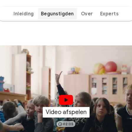
Inleiding
Begunstigden
Over
Experts
Video afspelen
02:05