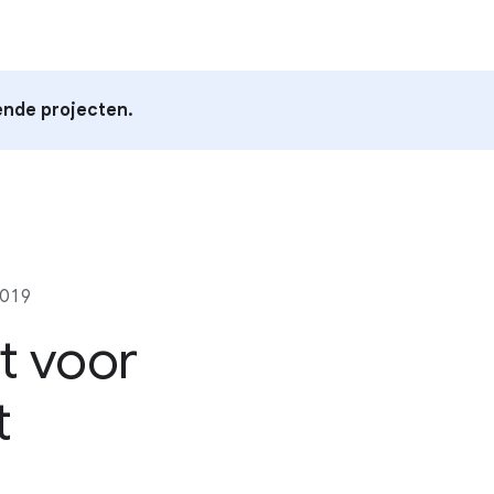
ende projecten.
019
t voor
t