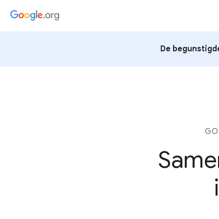
De begunstigde
GO
Samen