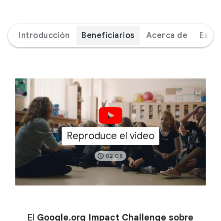
Introducción
Beneficiarios
Acerca de
Expe
Reproduce el video
02:05
El
Google.org Impact Challenge sobre