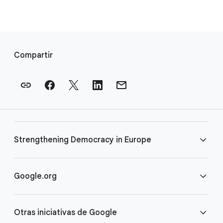
E
n
Compartir
l
a
c
e
s
a
Strengthening Democracy in Europe
p
i
e
Preguntas frecuentes
Google.org
d
e
Términos
Página principal
p
Otras iniciativas de Google