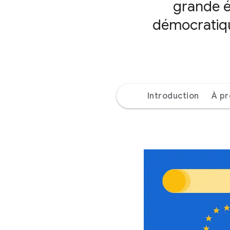
grande éc
démocratique
Introduction
À p