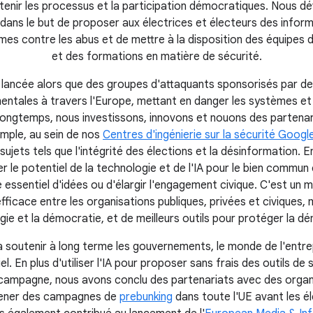
enir les processus et la participation démocratiques. Nous d
ans le but de proposer aux électrices et électeurs des informa
es contre les abus et de mettre à la disposition des équipes
et des formations en matière de sécurité.
st lancée alors que des groupes d'attaquants sponsorisés par de
entales à travers l'Europe, mettant en danger les systèmes et 
 longtemps, nous investissons, innovons et nouons des partenar
mple, au sein de nos
Centres d'ingénierie sur la sécurité Googl
sujets tels que l'intégrité des élections et la désinformation. En
r le potentiel de la technologie et de l'IA pour le bien commun 
 essentiel d'idées ou d'élargir l'engagement civique. C'est un 
fficace entre les organisations publiques, privées et civiques, 
ie et la démocratie, et de meilleurs outils pour protéger la d
 soutenir à long terme les gouvernements, le monde de l'entrepr
l. En plus d'utiliser l'IA pour proposer sans frais des outils de
 campagne, nous avons conclu des partenariats avec des organi
 mener des campagnes de
prebunking
dans toute l'UE avant les é