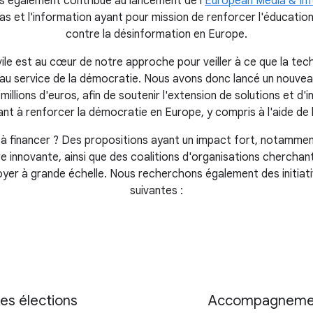
 également contribué au lancement de l'
European Media & In
s et l'information ayant pour mission de renforcer l'éducation
contre la désinformation en Europe.
vile est au cœur de notre approche pour veiller à ce que la te
u service de la démocratie. Nous avons donc lancé un nouve
illions d'euros, afin de soutenir l'extension de solutions et d'i
ant à renforcer la démocratie en Europe, y compris à l'aide de l
financer ? Des propositions ayant un impact fort, notamment c
e innovante, ainsi que des coalitions d'organisations cherchan
loyer à grande échelle. Nous recherchons également des initiati
suivantes :
des élections
Accompagnement