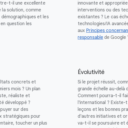
re-t-il une excellente
innovante et approprié
e la solution, comme
interventions ou des te
s démographiques et les
existantes ? Le cas éch
en question les
technologies/IA avancée
aux
Principes concernant
responsable
de Google 
Évolutivité
ultats concrets et
Si le projet réussit, co
miers mois ? Un plan
grande échelle au-delà de
te, réaliste et
Comment pourra-t-il fai
été développé ?
l'international ? Existe-
ppuyer sur des
leçons et les bonnes pra
ux stratégiques pour
d'autres initiatives et 
ntaire, toucher un plus
va-t-il se poursuivre et 