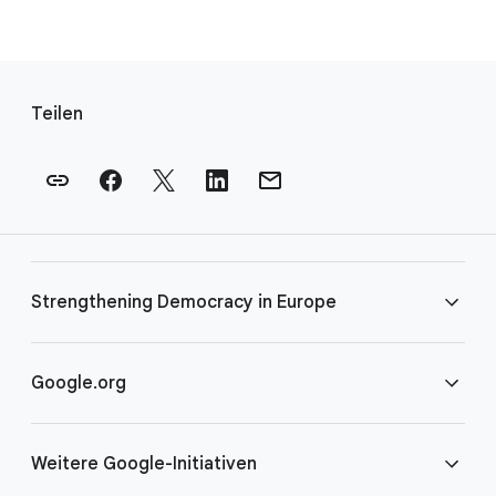
F
u
Teilen
ß
n
o
t
e
n
Strengthening Democracy in Europe
-
L
i
FAQS
Google.org
n
k
Teilnahmebedingungen
Startseite
s
Weitere Google-Initiativen