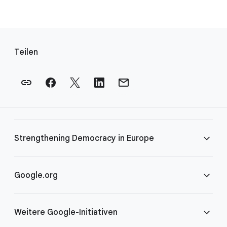
F
u
Teilen
ß
n
o
t
e
n
Strengthening Democracy in Europe
-
L
i
FAQS
Google.org
n
k
Teilnahmebedingungen
Startseite
s
Weitere Google-Initiativen