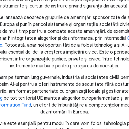
instrumente și cursuri de instruire privind siguranța din această
 se lansează deoarece grupurile de amenințări sponsorizate de st
ropa și pun în pericol sistemele și organizațiile societății civil
 de mult timp pentru a combate aceste amenințări, de exemplu,
 ar fi integritatea alegerilor și dezinformarea, prin intermediul
e
. Totodată, apar noi oportunități de a folosi tehnologia și AI-
ui esențial de idei la creșterea implicării civice. Este o perio
icient între organizațiile publice, private și civice, între tehno
instrumente mai bune pentru protejarea democrației.
nem pe termen lung guvernele, industria și societatea civilă pen
osim AI-ul pentru a oferi instrumente de securitate fără costur
erile, am format parteneriate cu organizații locale și gestionat
ng
pe tot teritoriul UE înaintea alegerilor europarlamentare și a
formation Fund
, un efort de îmbunătățire a competențelor me
dezinformării în Europa.
ivile este esențială pentru modul în care vom folosi tehnologia