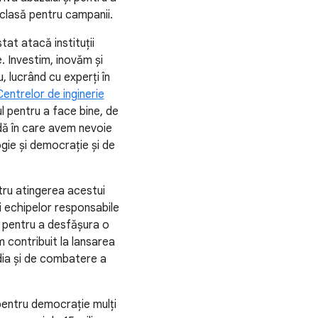
 clasă pentru campanii.
at atacă instituții
e. Investim, inovăm și
 lucrând cu experți în
Centrelor de inginerie
ul pentru a face bine, de
adă în care avem nevoie
logie și democrație și de
tru atingerea acestui
i echipelor responsabile
e pentru a desfășura o
m contribuit la lansarea
dia și de combatere a
 pentru democrație mulți