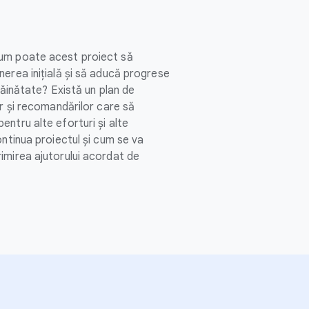
um poate acest proiect să
erea inițială și să aducă progrese
trăinătate? Există un plan de
or și recomandărilor care să
ntru alte eforturi și alte
ontinua proiectul și cum se va
imirea ajutorului acordat de