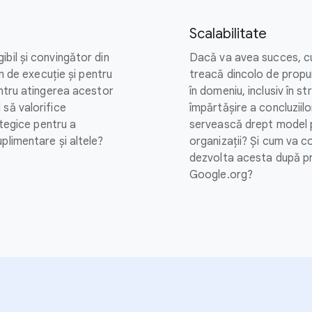
Scalabilitate
bil și convingător din
Dacă va avea succes, c
an de execuție și pentru
treacă dincolo de propun
entru atingerea acestor
în domeniu, inclusiv în s
 să valorifice
împărtășire a concluziil
ategice pentru a
servească drept model pe
plimentare și altele?
organizații? Și cum va c
dezvolta acesta după pr
Google.org?