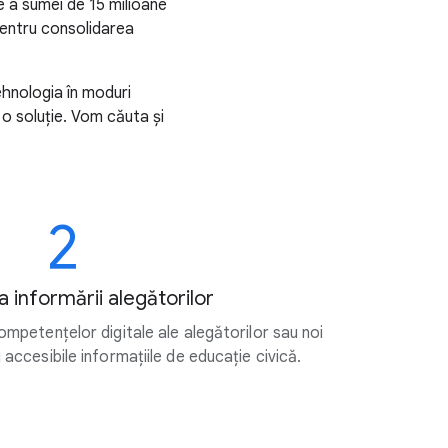
 a sumei de 15 milioane
 pentru consolidarea
ehnologia în moduri
 o soluție. Vom căuta și
2
a informării alegătorilor
mpetențelor digitale ale alegătorilor sau noi
accesibile informațiile de educație civică.