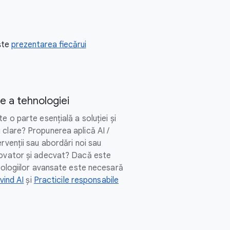
ește
prezentarea fiecărui
e a tehnologiei
e o parte esențială a soluției și
 clare? Propunerea aplică AI /
ervenții sau abordări noi sau
novator și adecvat? Dacă este
hnologiilor avansate este necesară
ivind AI
și
Practicile responsabile