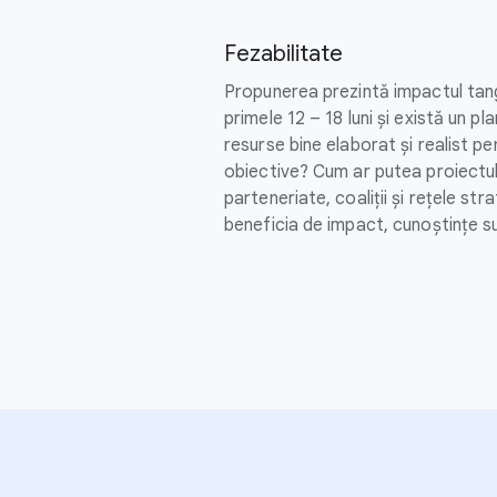
Fezabilitate
Propunerea prezintă impactul tangi
primele 12 – 18 luni și există un pl
resurse bine elaborat și realist p
obiective? Cum ar putea proiectul
parteneriate, coaliții și rețele str
beneficia de impact, cunoștințe su