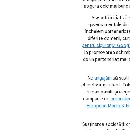
asigura cele mai bune 
Această inițiativă
guvernamentale din Eu
încheiem parteneriate
diferite domenii, cum
pentru siguranță Googl
la promovarea schimbul
de un parteneriat mai ef
Ne
angajăm
să susți
obiectiv important. Fol
cu campaniile și aleg
campanie de
prebunki
European Media & In
Susținerea societății c