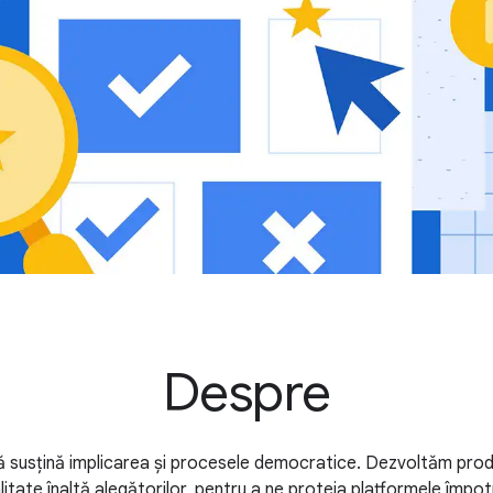
Despre
 susțină implicarea și procesele democratice. Dezvoltăm pro
litate înaltă alegătorilor, pentru a ne proteja platformele împot