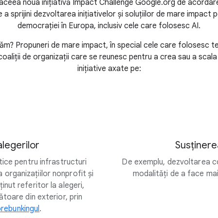
 aceea noua inițiativă Impact Challenge Google.org de acordare
e a sprijini dezvoltarea inițiativelor și soluțiilor de mare impact
democrației în Europa, inclusiv cele care folosesc AI.
ăm? Propuneri de mare impact, în special cele care folosesc t
oaliții de organizații care se reunesc pentru a crea sau a scala
inițiative axate pe:
alegerilor
Susținere
tice pentru infrastructuri
De exemplu, dezvoltarea co
a organizațiilor nonprofit și
modalități de a face mai 
ut referitor la alegeri,
toare din exterior, prin
prebunkingul
.