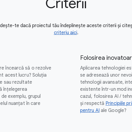
Criterii
ândește-te dacă proiectul tău îndeplinește aceste criterii și cit
criteriu aici
.
Folosirea inovatoar
e încearcă să o rezolve
Aplicarea tehnologiei est
t acest lucru? Soluția
se adresează unor nevoi
e sau rezultate
tehnologii avansate, int
ă înțelegerea
existente într-un mod i
, de exemplu, grupul
cazul, folosirea AI / te
elul nuanțat în care
și respectă
Principiile pr
pentru AI
ale Google?