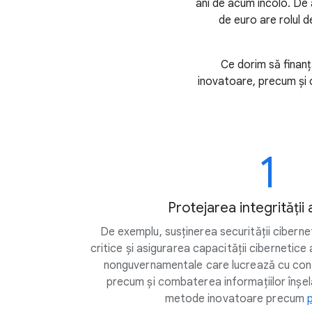
ani de acum încolo. De
de euro are rolul d
Ce dorim să finanț
inovatoare, precum și c
1
Protejarea integrității 
De exemplu, susținerea securității ciberne
critice și asigurarea capacității cibernetice 
nonguvernamentale care lucrează cu conțin
precum și combaterea informațiilor înșelă
metode inovatoare precum