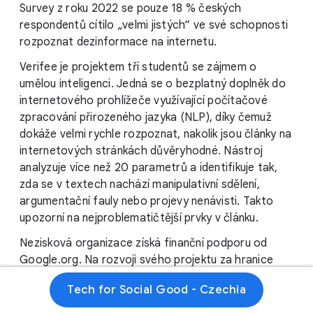
Survey z roku 2022 se pouze 18 % českých
respondentů cítilo „velmi jistých“ ve své schopnosti
rozpoznat dezinformace na internetu.
Verifee je projektem tří studentů se zájmem o
umělou inteligenci. Jedná se o bezplatný doplněk do
internetového prohlížeče využívající počítačové
zpracování přirozeného jazyka (NLP), díky čemuž
dokáže velmi rychle rozpoznat, nakolik jsou články na
internetových stránkách důvěryhodné. Nástroj
analyzuje více než 20 parametrů a identifikuje tak,
zda se v textech nachází manipulativní sdělení,
argumentační fauly nebo projevy nenávisti. Takto
upozorní na nejproblematičtější prvky v článku.
Nezisková organizace získá finanční podporu od
Google.org. Na rozvoji svého projektu za hranice
České republiky plánuje spolupracovat i se
Tech for Social Good - Czechia
Středoevropskou observatoří digitálních médií
(CEDMO), kterou Google již dříve podpořil. Cílem