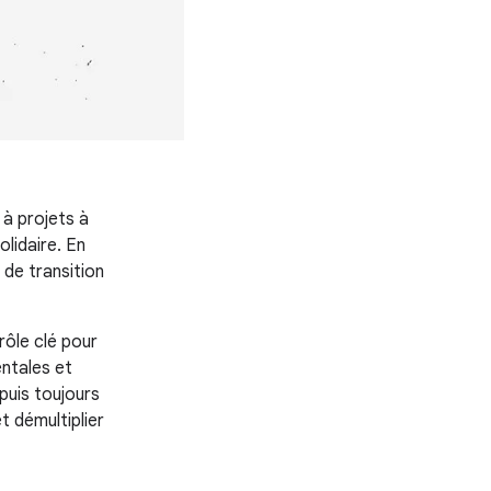
 à projets à
lidaire. En
 de transition
rôle clé pour
ntales et
puis toujours
t démultiplier