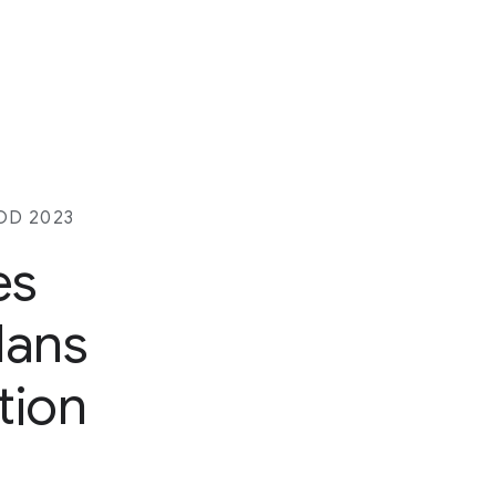
OD 2023
es
dans
ation