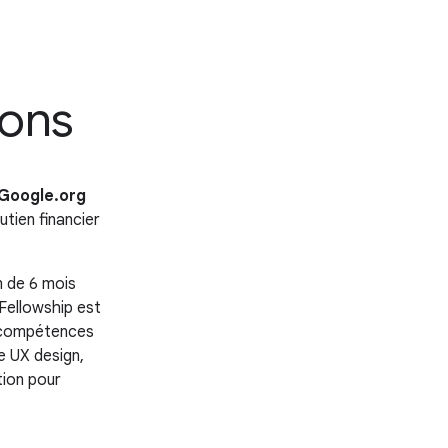
ions
Google.org
utien financier
m de 6 mois
 Fellowship est
s compétences
e UX design,
tion pour