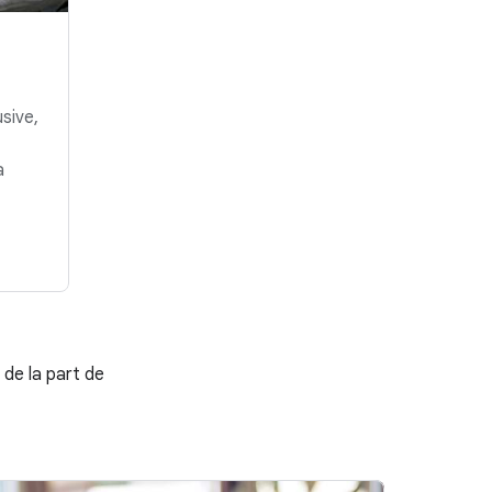
sive,
a
 de la part de