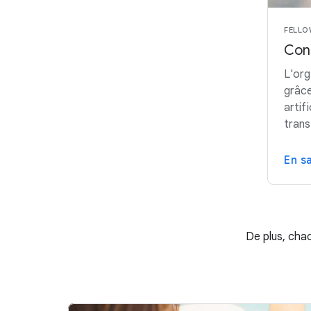
FELLO
Con
L'org
grâce
artif
trans
En s
De plus, chac