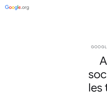
GOOGLE
A
soc
les 