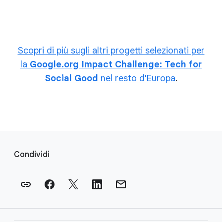
Scopri di più sugli altri progetti selezionati per
la
Google.org Impact Challenge: Tech for
Social Good
nel resto d'Europa
.
L
i
Condividi
n
k
d
e
l