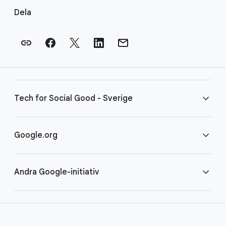
ä
Dela
n
k
a
r
i
s
Tech for Social Good - Sverige
i
d
f
Vanliga frågor
Google.org
o
t
Villkor
Hem
Andra Google-initiativ
COVID-19
Google för ideella organisationer