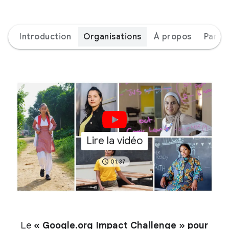
Introduction
Organisations
À propos
Parte
Lire la vidéo
01:37
Le
« Google.org Impact Challenge » pour