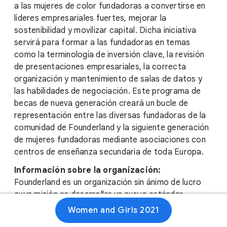
a las mujeres de color fundadoras a convertirse en
líderes empresariales fuertes, mejorar la
sostenibilidad y movilizar capital. Dicha iniciativa
servirá para formar a las fundadoras en temas
como la terminología de inversión clave, la revisión
de presentaciones empresariales, la correcta
organización y mantenimiento de salas de datos y
las habilidades de negociación. Este programa de
becas de nueva generación creará un bucle de
representación entre las diversas fundadoras de la
comunidad de Founderland y la siguiente generación
de mujeres fundadoras mediante asociaciones con
centros de enseñanza secundaria de toda Europa.
Información sobre la organización:
Founderland es un organización sin ánimo de lucro
cuya misión es desarrollar un nuevo estándar
interseccional e inclusivo del emprendimiento en
Women and Girls 2021
Europa y el Reino Unido creando una comunidad de