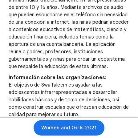
a niñas indias tradicionalmente infrarrepresentadas
de entre 10 y 16 años. Mediante archivos de audio
que pueden escucharse en el teléfono sin necesidad
de una conexión a internet, las niñas podrán acceder
a contenidos educativos de matemáticas, ciencia y
educación financiera, incluidos temas como la
apertura de una cuenta bancaria. La aplicación
reúne a padres, profesores, instituciones
gubernamentales y niñas para crear un ecosistema
que respalde la educación de estas últimas.
Información sobre las organizaciones:
El objetivo de SwaTaleem es ayudar a las
adolescentes infrarrepresentadas a desarrollar
habilidades básicas y de toma de decisiones, así
como construir escuelas que ofrezcan educación de
calidad para mejorar su futuro.
Humane Warriors fue fundada para responder a las
Women and Girls 2021
necesidades inmediatas de la India durante el