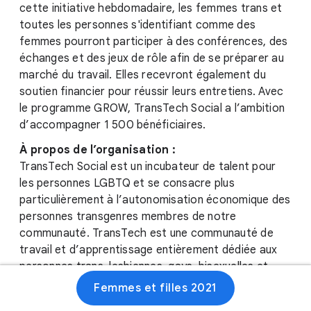
cette initiative hebdomadaire, les femmes trans et
toutes les personnes s'identifiant comme des
femmes pourront participer à des conférences, des
échanges et des jeux de rôle afin de se préparer au
marché du travail. Elles recevront également du
soutien financier pour réussir leurs entretiens. Avec
le programme GROW, TransTech Social a l’ambition
d’accompagner 1 500 bénéficiaires.
À propos de l’organisation :
TransTech Social est un incubateur de talent pour
les personnes LGBTQ et se consacre plus
particulièrement à l’autonomisation économique des
personnes transgenres membres de notre
communauté. TransTech est une communauté de
travail et d’apprentissage entièrement dédiée aux
personnes trans, lesbiennes, gays, bisexuelles et
queers et à leurs allié·es en leur proposant des
Femmes et filles 2021
compétences pratiques et utiles sur le marché du