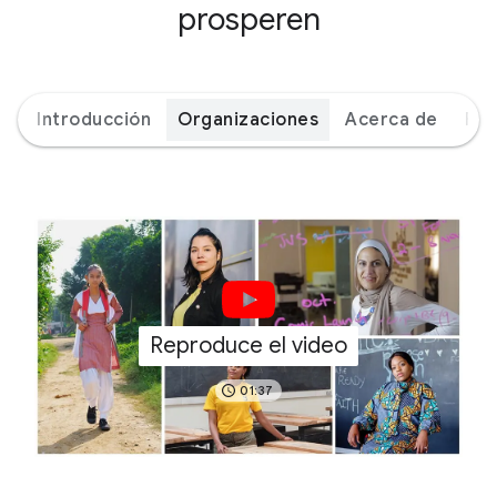
prosperen
Introducción
Organizaciones
Acerca de
Par
Reproduce el video
01:37