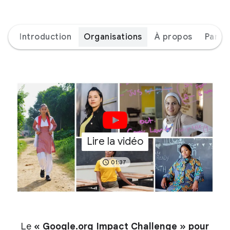
Introduction
Organisations
À propos
Parte
Lire la vidéo
01:37
Le
« Google.org Impact Challenge » pour