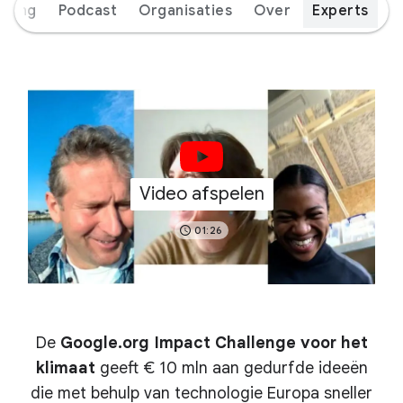
eiding
Podcast
Organisaties
Over
Experts
Video afspelen
01:26
De
Google.org Impact Challenge voor het
klimaat
geeft € 10 mln aan gedurfde ideeën
die met behulp van technologie Europa sneller