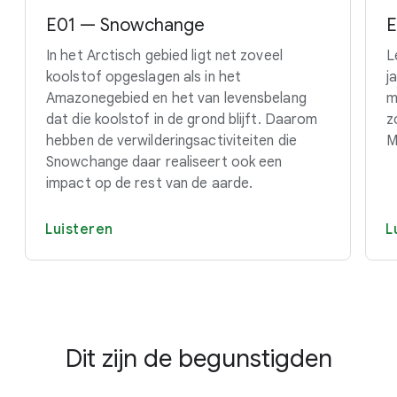
E01 — Snowchange
E
In het Arctisch gebied ligt net zoveel
L
koolstof opgeslagen als in het
j
Amazonegebied en het van levensbelang
m
dat die koolstof in de grond blijft. Daarom
z
hebben de verwilderingsactiviteiten die
M
Snowchange daar realiseert ook een
impact op de rest van de aarde.
Luisteren
L
Dit zijn de begunstigden