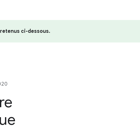
 retenus ci-dessous.
020
re
que