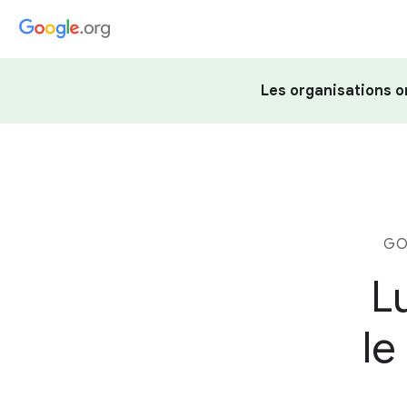
Les organisations o
GO
L
le