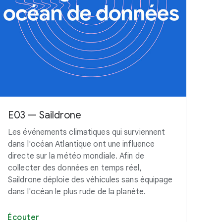
E03 — Saildrone
E0
Les événements climatiques qui surviennent
Not
dans l'océan Atlantique ont une influence
pou
directe sur la météo mondiale. Afin de
gar
collecter des données en temps réel,
Cli
Saildrone déploie des véhicules sans équipage
un 
dans l'océan le plus rude de la planète.
san
Écouter
Éc