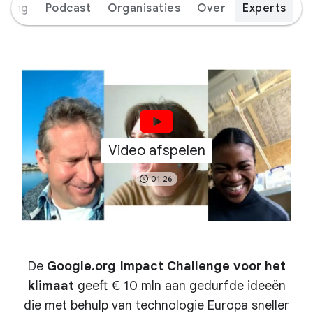
eiding
Podcast
Organisaties
Over
Experts
Video afspelen
01:26
De
Google.org Impact Challenge voor het
klimaat
geeft € 10 mln aan gedurfde ideeën
die met behulp van technologie Europa sneller