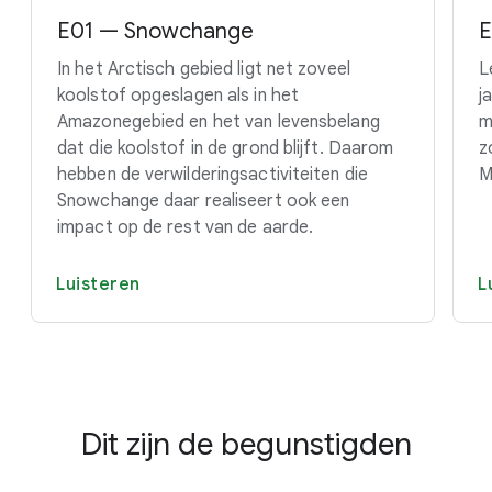
E01 — Snowchange
E
In het Arctisch gebied ligt net zoveel
L
koolstof opgeslagen als in het
j
Amazonegebied en het van levensbelang
m
dat die koolstof in de grond blijft. Daarom
z
hebben de verwilderingsactiviteiten die
M
Snowchange daar realiseert ook een
impact op de rest van de aarde.
Luisteren
L
Dit zijn de begunstigden