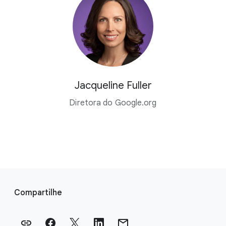
Jacqueline Fuller
Diretora do Google.org
L
i
Compartilhe
n
k