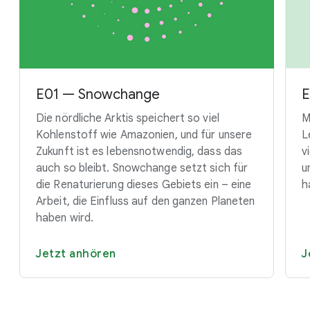
E01 — Snowchange
E
Die nördliche Arktis speichert so viel
M
Kohlenstoff wie Amazonien, und für unsere
L
Zukunft ist es lebensnotwendig, dass das
v
auch so bleibt. Snowchange setzt sich für
u
die Renaturierung dieses Gebiets ein – eine
h
Arbeit, die Einfluss auf den ganzen Planeten
haben wird.
Jetzt anhören
J